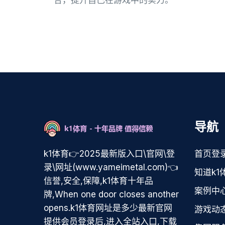
合，提升自己在游戏中的实力。
导航
k1体育👉2025最新版入口\官网\登
首页登
录\网址(www.yameimetal.com)👈
知道k1
信誉,安全,保障,k1体育十年品
案例中
牌,When one door closes another
opens.k1体育网址是多少最新官网
游戏动
提供会员登录后,进入全站入口,下载