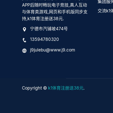
集团服
APP后随时畅玩电子竞技,真人互动
交流k1
与体育类游戏,网页和手机版同步支
持,k1体育注册送38元.
宁德市汽铺坡474号
13594780320
j9julebu@www.j9.com
Copyright ©
k1体育注册送38元
.