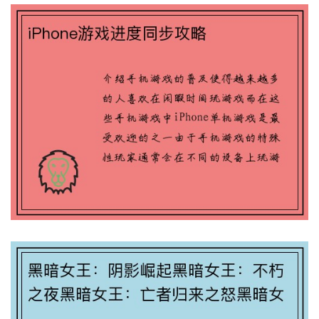
黑暗女王：阴影崛起黑暗女王：不朽之夜
黑暗女王：亡者归来之怒黑暗女王：湮灭
之战黑暗女王：深渊召唤师