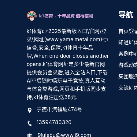
导航
k1体育👉2025最新版入口\官网\登
首页登
录\网址(www.yameimetal.com)👈
知道k1
信誉,安全,保障,k1体育十年品
案例中
牌,When one door closes another
opens.k1体育网址是多少最新官网
游戏动
提供会员登录后,进入全站入口,下载
集团服
APP后随时畅玩电子竞技,真人互动
交流k1
与体育类游戏,网页和手机版同步支
持,k1体育注册送38元.
宁德市汽铺坡474号
13594780320
j9julebu@www.j9.com