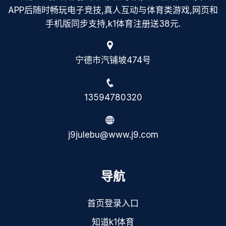
APP后随时畅玩电子竞技,真人互动与体育类游戏,网页和
手机版同步支持,k1体育注册送38元.
宁德市汽铺坡474号
13594780320
j9julebu@www.j9.com
导航
首页登录入口
知道k1体育