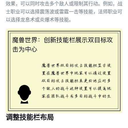
效果，可以同时攻击多个敌人或限制其行动。例如，战
士职业可以选择震荡波或雷霆一击等技能，法师职业可
以选择龙息术或炎爆术等技能。
调整技能栏布局