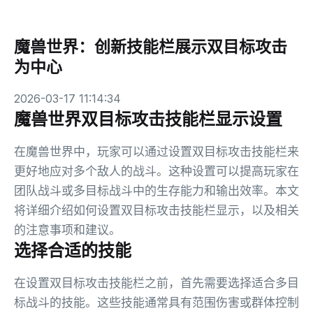
魔兽世界：创新技能栏展示双目标攻击
为中心
2026-03-17 11:14:34
魔兽世界双目标攻击技能栏显示设置
在魔兽世界中，玩家可以通过设置双目标攻击技能栏来
更好地应对多个敌人的战斗。这种设置可以提高玩家在
团队战斗或多目标战斗中的生存能力和输出效率。本文
将详细介绍如何设置双目标攻击技能栏显示，以及相关
的注意事项和建议。
选择合适的技能
在设置双目标攻击技能栏之前，首先需要选择适合多目
标战斗的技能。这些技能通常具有范围伤害或群体控制